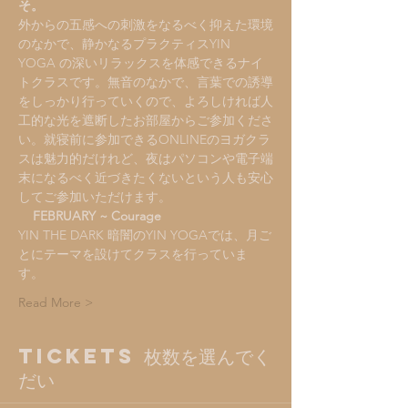
そ。
外からの五感への刺激をなるべく抑えた環境
のなかで、静かなるプラクティスYIN 
YOGA の深いリラックスを体感できるナイ
トクラスです。無音のなかで、言葉での誘導
をしっかり行っていくので、よろしければ人
工的な光を遮断したお部屋からご参加くださ
い。就寝前に参加できるONLINEのヨガクラ
スは魅力的だけれど、夜はパソコンや電子端
末になるべく近づきたくないという人も安心
してご参加いただけます。    
FEBRUARY ~ Courage　
YIN THE DARK 暗闇のYIN YOGAでは、月ご
とにテーマを設けてクラスを行っていま
す。    
Read More >
Tickets 枚数を選んでく
だい