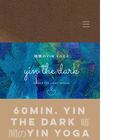
60min. YIN
THE DARK 暗
闇のYIN YOGA