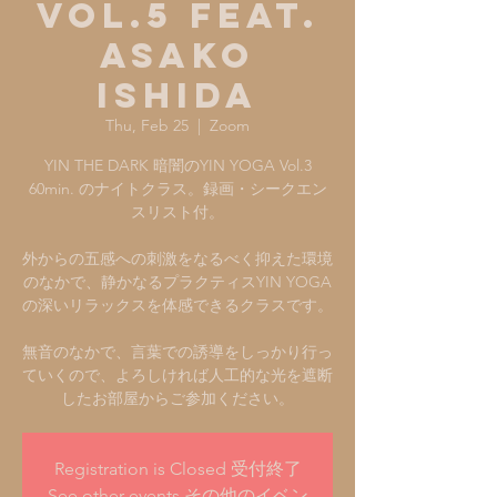
Vol.5 feat.
ASAKO
ISHIDA
Thu, Feb 25
  |  
Zoom
YIN THE DARK 暗闇のYIN YOGA Vol.3
60min. のナイトクラス。録画・シークエン
スリスト付。
外からの五感への刺激をなるべく抑えた環境
のなかで、静かなるプラクティスYIN YOGA
の深いリラックスを体感できるクラスです。
無音のなかで、言葉での誘導をしっかり行っ
ていくので、よろしければ人工的な光を遮断
Registration is Closed 受付終了
See other events その他のイベン