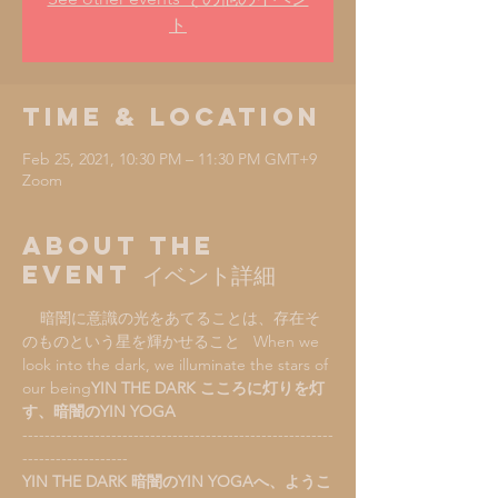
ト
Time & Location
Feb 25, 2021, 10:30 PM – 11:30 PM GMT+9
Zoom
About the
Event イベント詳細
    暗闇に意識の光をあてることは、存在そ
のものという星を輝かせること   When we 
look into the dark, we illuminate the stars of 
our being
YIN THE DARK こころに灯りを灯
す、暗闇のYIN YOGA
--------------------------------------------------------
-------------------
YIN THE DARK 暗闇のYIN YOGAへ、ようこ