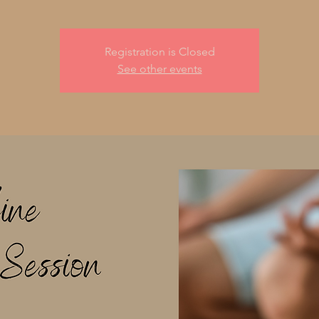
Registration is Closed
See other events