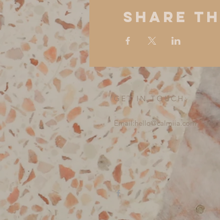
Share Th
GET IN TOUCH:
Email:
hello@calmiia.com