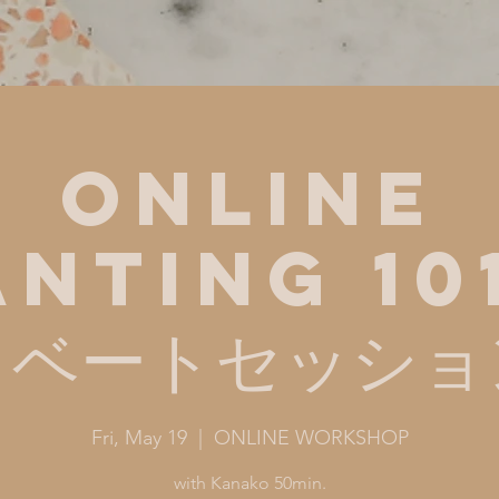
ONLINE
NTING 10
イベートセッショ
Fri, May 19
  |  
ONLINE WORKSHOP
with Kanako 50min.