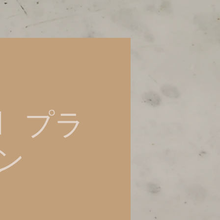
1 プラ
ン