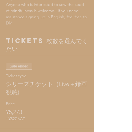
Anyone who is interested to sow the seed 
of mindfulness is welcome.  If you need 
assistance signing up in English, feel free to 
DM.
Tickets 枚数を選んでく
だい
Sale ended
Ticket type
シリーズチケット（Live＋録画
視聴)
Price
¥5,273
+¥527 VAT