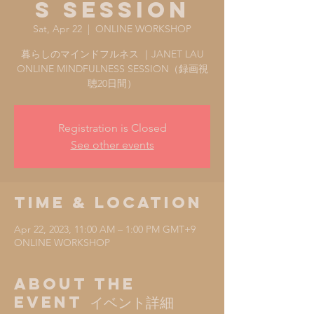
S SESSION
Sat, Apr 22
  |  
ONLINE WORKSHOP
暮らしのマインドフルネス ｜JANET LAU
ONLINE MINDFULNESS SESSION（録画視
聴20日間）
Registration is Closed
See other events
Time & Location
Apr 22, 2023, 11:00 AM – 1:00 PM GMT+9
ONLINE WORKSHOP
About the
Event イベント詳細