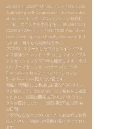
ESSION 1 | 2023年4月15日（土）11:00-13:00 
 Cultivating Self-Compassion: The two sides 
of the self. セルフ・コンパッションを育む 
~「私」の二面性を受容する ~  SESSION 2 | 
2023年4月22日（土）11:00-13:00  Boundless 
Love: Learning about healthy boundary 限り
ない愛 ~ 健やかな境界線を学ぶ ~
 2020年にスタートしたヨガとマインドフル
ネス講師ジャネット・ラウによマインドフル
ネスセッションを2023年も開催します。今回
のシリーズセッションのテーマは、Self-
Compassion セルフ・コンパッションと
Boundless Love 限りない愛です。
開催１時間前にご参加に必要なZOOMリン
クが届きます。念のため、ゴミ箱もをご確認
ください。録画は開催当日中にVIMEOリン
クをお届けします。（録画視聴可能期間 各
20日間） 
ご不明な点などございましたらお気軽にお尋
ねください。講師への質問も受け付けており
ます。