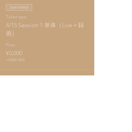
Sale ended
Ticket type
4/15 Session 1 単体（Live＋録
画）
Price
¥3,000
+¥300 VAT
Sale ended
Ticket type
4/22 Session 2 単体（Live＋録
画）
Price
¥3,000