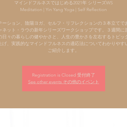
マインドフルネスではじめる2021年 シリーズWS
Meditation | Yin Yang Yoga | Self Reflection
テーション、陰陽ヨガ、セルフ・リフレクションの３本立てで
ャネット・ラウの新年シリーズワークショップです。３週間に
の日々の暮らしの健やかさと、人生の豊かさを左右するトピッ
上げ、実践的なマインドフルネスの適応法についてわかりやす
ご紹介します。
Registration is Closed 受付終了
See other events その他のイベント