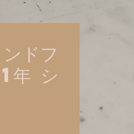
インドフ
1年 シ