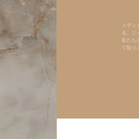
メディ
る、ジ
私たち
て取り