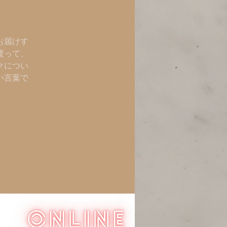
お届けす
渡って、
クについ
い言葉で