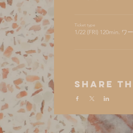
Ticket type
1/22 (FRI) 120min
Share Th