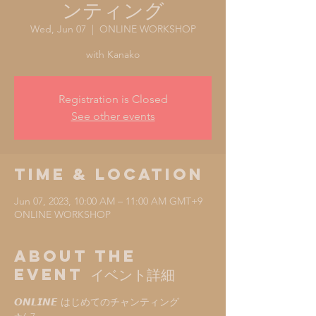
ンティング
Wed, Jun 07
  |  
ONLINE WORKSHOP
with Kanako
Registration is Closed
See other events
Time & Location
Jun 07, 2023, 10:00 AM – 11:00 AM GMT+9
ONLINE WORKSHOP
About the
Event イベント詳細
𝙊𝙉𝙇𝙄𝙉𝙀 はじめてのチャンティング