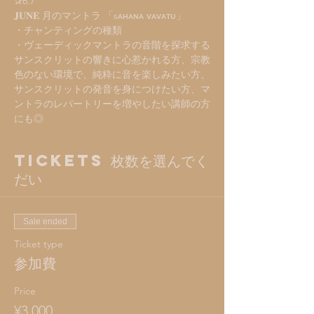
✰6.7
𝐉𝐔𝐍𝐄 月のマントラ 「sᴀʜᴀɴᴀ ᴠᴀᴠᴀᴛᴜ」
・チャンティングの種類
・ヴェーディックマントラの音階を探求する
サンスクリットの響きに心惹かれる方、宗教
色のない環境で、純粋に音を楽しみたい方、
サンスクリットの発音を身につけたい方、マ
ントラのレパートリーを増やしたい講師の方
にも◎
Tickets 枚数を選んでく
だい
Sale ended
Ticket type
参加費
Price
¥3,000