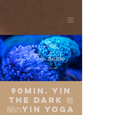
90min. YIN
THE DARK 暗
闇のYIN YOGA