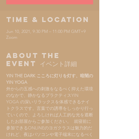
Time & Location
Jun 10, 2021, 9:30 PM – 11:00 PM GMT+9
Zoom
About the
Event イベント詳細
YIN THE DARK こころに灯りを灯す、暗闇の
YIN YOGA
外からの五感への刺激をなるべく抑えた環境
のなかで、静かなるプラクティスYIN 
YOGA の深いリラックスを体感できるナイ
トクラスです。言葉での誘導をしっかり行っ
ていくので、よろしければ人工的な光を遮断
したお部屋からご参加ください。  就寝前に
参加できるONLINEのヨガクラスは魅力的だ
けれど、夜はパソコンや電子端末になるべく