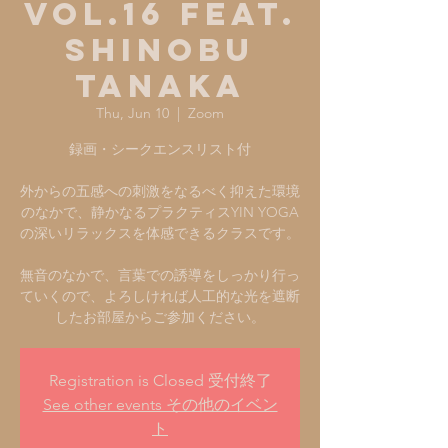
Vol.16 feat.
SHINOBU
TANAKA
Thu, Jun 10
  |  
Zoom
録画・シークエンスリスト付
外からの五感への刺激をなるべく抑えた環境
のなかで、静かなるプラクティスYIN YOGA
の深いリラックスを体感できるクラスです。
無音のなかで、言葉での誘導をしっかり行っ
ていくので、よろしければ人工的な光を遮断
Registration is Closed 受付終了
See other events その他のイベン
ト