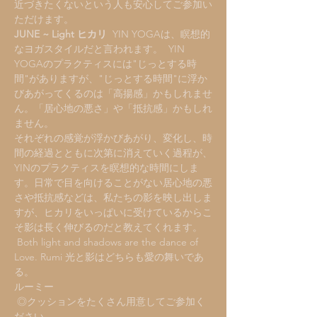
近づきたくないという人も安心してご参加い
ただけます。 
JUNE ~ Light ヒカリ
  YIN YOGAは、瞑想的
なヨガスタイルだと言われます。  YIN 
YOGAのプラクティスには"じっとする時
間"がありますが、"じっとする時間"に浮か
びあがってくるのは「高揚感」かもしれませ
ん。「居心地の悪さ」や「抵抗感」かもしれ
ません。
それぞれの感覚が浮かびあがり、変化し、時
間の経過とともに次第に消えていく過程が、
YINのプラクティスを瞑想的な時間にしま
す。日常で目を向けることがない居心地の悪
さや抵抗感などは、私たちの影を映し出しま
すが、ヒカリをいっぱいに受けているからこ
そ影は長く伸びるのだと教えてくれます。 
 Both light and shadows are the dance of 
Love. Rumi 光と影はどちらも愛の舞いであ
る。
ルーミー
 ◎クッションをたくさん用意してご参加く
ださい 