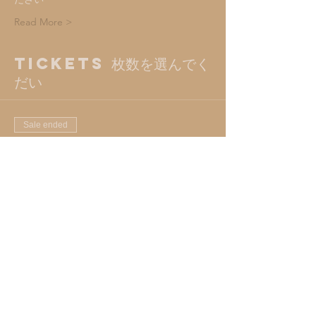
Read More >
Tickets 枚数を選んでく
だい
Sale ended
Ticket type
90min. LIVESTREAM
More info
Price
¥2,273
+¥227 VAT