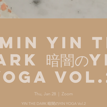
min YIN 
ARK 暗闇のY
YOGA Vol.
Thu, Jan 28
  |  
Zoom
YIN THE DARK 暗闇のYIN YOGA Vol.2