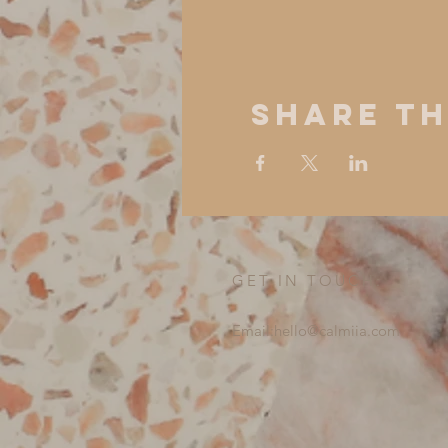
Share Th
GET IN TOUCH:
Email:
hello@calmiia.com