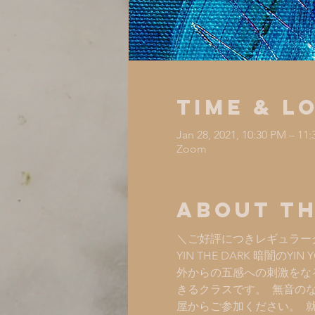
Time & L
Jan 28, 2021, 10:30 PM – 1
Zoom
About th
＼ご好評につきレギュラー
YIN THE DARK 暗闇のYIN Y
外からの五感への刺激をなる
きるクラスです。  無音
屋からご参加ください。  